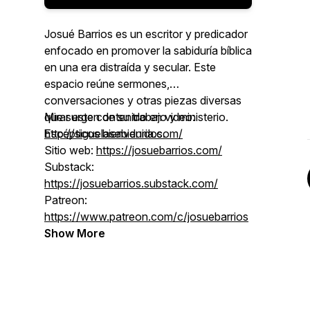
Josué Barrios es un escritor y predicador
enfocado en promover la sabiduría bíblica
en una era distraída y secular. Este
espacio reúne sermones,
conversaciones y otras piezas diversas
que surgen de su trabajo y ministerio.
Mirar este contenido en video:
Escépticos bienvenidos.
http://siguelasabiduria.com/
Sitio web:
https://josuebarrios.com/
Substack:
https://josuebarrios.substack.com/
Patreon:
https://www.patreon.com/c/josuebarrios
Show More