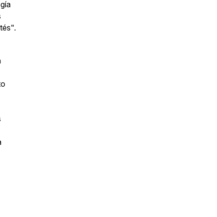
gía
s
tés".
n
to
s
a