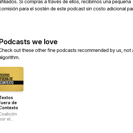
afiliados. Si compras a través de ellos, recibimos una pequeña
comisión para el sostén de este podcast sin costo adicional para
Podcasts we love
Check out these other fine podcasts recommended by us, not 
algorithm.
Textos
fuera de
Contexto
Coalición
por el
Evangelio