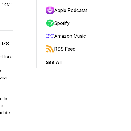
0
|
1:01:14
Apple Podcasts
Spotify
Amazon Music
xndZS
RSS Feed
 libro
See All
a
para
e la
ica
ad de