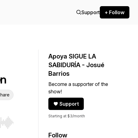
Support
+ Follow
Apoya SIGUE LA
SABIDURÍA - Josué
Barrios
én
Become a supporter of the
show!
hare
Support
Starting at $3/month
r end. Hold shift to jump forward or backward.
Follow