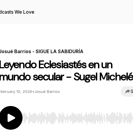
dcasts We Love
Josué Barrios - SIGUE LA SABIDURÍA
Leyendo Eclesiastés en un
mundo secular - Sugel Michel
S
February 10, 2026
•
Josué Barrios
Use Left/Right to seek, Home/End to jump to start o