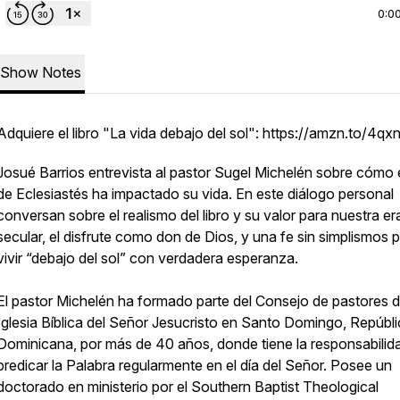
0:0
Show Notes
Adquiere el libro "La vida debajo del sol": https://amzn.to/4q
Josué Barrios entrevista al pastor Sugel Michelén sobre cómo el
de Eclesiastés ha impactado su vida. En este diálogo personal
conversan sobre el realismo del libro y su valor para nuestra er
secular, el disfrute como don de Dios, y una fe sin simplismos 
vivir “debajo del sol” con verdadera esperanza.
El pastor Michelén ha formado parte del Consejo de pastores d
Iglesia Bíblica del Señor Jesucristo en Santo Domingo, Repúbl
Dominicana, por más de 40 años, donde tiene la responsabilid
predicar la Palabra regularmente en el día del Señor. Posee un
doctorado en ministerio por el Southern Baptist Theological