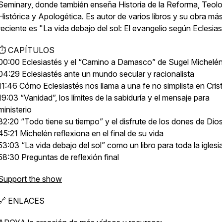
Seminary, donde también enseña Historia de la Reforma, Teolo
Histórica y Apologética. Es autor de varios libros y su obra má
reciente es "La vida debajo del sol: El evangelio según Eclesias
⏱ CAPÍTULOS
00:00 Eclesiastés y el “Camino a Damasco” de Sugel Michelé
04:29 Eclesiastés ante un mundo secular y racionalista
11:46 Cómo Eclesiastés nos llama a una fe no simplista en Cris
19:03 “Vanidad”, los límites de la sabiduría y el mensaje para
ministerio
32:20 “Todo tiene su tiempo” y el disfrute de los dones de Dio
45:21 Michelén reflexiona en el final de su vida
53:03 “La vida debajo del sol” como un libro para toda la iglesi
58:30 Preguntas de reflexión final
Support the show
🔗 ENLACES