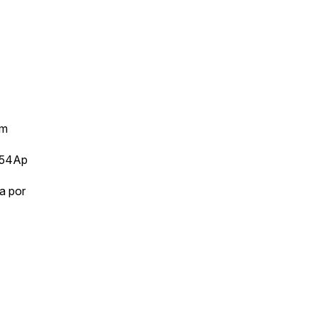
om
754Ap
a por