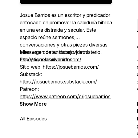
Josué Barrios es un escritor y predicador
enfocado en promover la sabiduría bíblica
en una era distraída y secular. Este
espacio reúne sermones,
conversaciones y otras piezas diversas
que surgen de su trabajo y ministerio.
Mirar este contenido en video:
Escépticos bienvenidos.
http://siguelasabiduria.com/
Sitio web:
https://josuebarrios.com/
Substack:
https://josuebarrios.substack.com/
Patreon:
https://www.patreon.com/c/josuebarrios
Show More
All Episodes