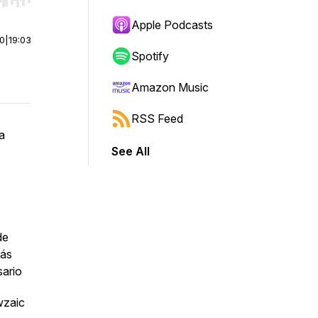
r end. Hold shift to jump forward or backward.
Apple Podcasts
00
|
19:03
Spotify
Amazon Music
RSS Feed
a
See All
de
más
ario
wzaic