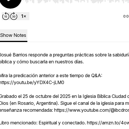
Use Left/Right to seek, Home/End to jump to start o
0:
Show Notes
Josué Barrios responde a preguntas prácticas sobre la sabidurí
bíblica y cómo buscarla en nuestros días.
Mira la predicación anterior a este tiempo de Q&A:
https://youtu.be/yYDX4C-jLM0
Grabado el 25 de octubre del 2025 en la Iglesia Bíblica Ciudad 
Dios (en Rosario, Argentina). Sigue el canal de la iglesia para 
enseñanza recomendada: https://www.youtube.com/@ibcdros
Libro mencionado: Espiritual y conectado. https://amzn.to/4o