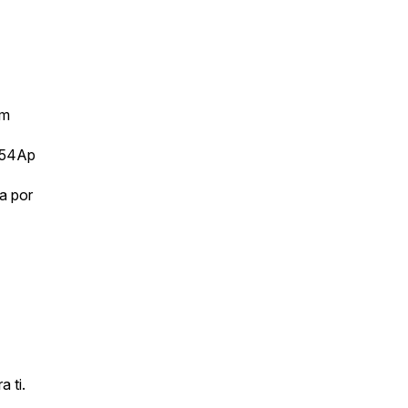
om
754Ap
a por
 ti.