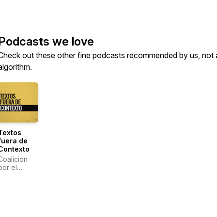
Podcasts we love
Check out these other fine podcasts recommended by us, not 
algorithm.
Textos
fuera de
Contexto
Coalición
por el
Evangelio