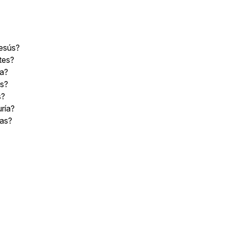
Jesús?
tes?
ca?
es?
s?
uría?
ías?