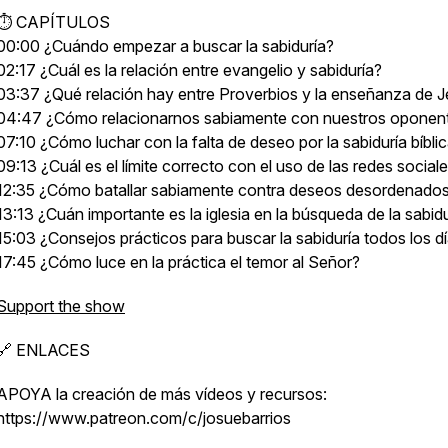
⏱ CAPÍTULOS
00:00 ¿Cuándo empezar a buscar la sabiduría?
02:17 ¿Cuál es la relación entre evangelio y sabiduría?
03:37 ¿Qué relación hay entre Proverbios y la enseñanza de 
04:47 ¿Cómo relacionarnos sabiamente con nuestros oponen
07:10 ¿Cómo luchar con la falta de deseo por la sabiduría bíbli
09:13 ¿Cuál es el límite correcto con el uso de las redes social
12:35 ¿Cómo batallar sabiamente contra deseos desordenado
13:13 ¿Cuán importante es la iglesia en la búsqueda de la sabid
15:03 ¿Consejos prácticos para buscar la sabiduría todos los d
17:45 ¿Cómo luce en la práctica el temor al Señor?
Support the show
🔗 ENLACES
APOYA la creación de más vídeos y recursos:
https://www.patreon.com/c/josuebarrios