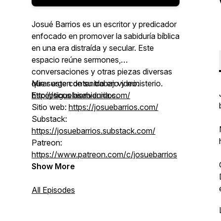
Josué Barrios es un escritor y predicador
enfocado en promover la sabiduría bíblica
en una era distraída y secular. Este
espacio reúne sermones,
conversaciones y otras piezas diversas
que surgen de su trabajo y ministerio.
Mirar este contenido en video:
Escépticos bienvenidos.
http://siguelasabiduria.com/
Sitio web:
https://josuebarrios.com/
Substack:
https://josuebarrios.substack.com/
Patreon:
https://www.patreon.com/c/josuebarrios
Show More
All Episodes