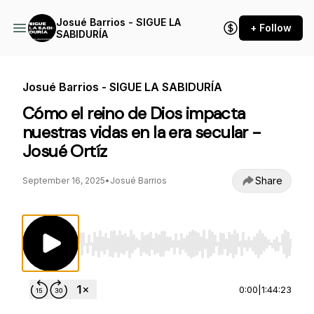
Josué Barrios - SIGUE LA
+ Follow
SABIDURÍA
Josué Barrios - SIGUE LA SABIDURÍA
Cómo el reino de Dios impacta
nuestras vidas en la era secular -
Josué Ortíz
Share
September 16, 2025
•
Josué Barrios
Use Left/Right to seek, Home/End to jump to st
0:00
|
1:44:23