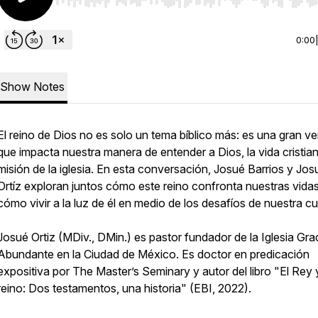
Use Left/Right to seek, Home/End to jump to start o
0:00
Show Notes
El reino de Dios no es solo un tema bíblico más: es una gran v
que impacta nuestra manera de entender a Dios, la vida cristian
misión de la iglesia. En esta conversación, Josué Barrios y Jos
Ortíz exploran juntos cómo este reino confronta nuestras vida
cómo vivir a la luz de él en medio de los desafíos de nuestra cu
Josué Ortiz (MDiv., DMin.) es pastor fundador de la Iglesia Gra
Abundante en la Ciudad de México. Es doctor en predicación
expositiva por The Master’s Seminary y autor del libro "El Rey
reino: Dos testamentos, una historia" (EBI, 2022).