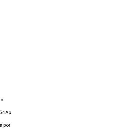
om
754Ap
a por