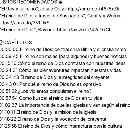
LIBROS RECOMENDADOS 📖
"El Rey y su reino", Josué Ortíz: https://amzn.to/46k5xZk
"El reino de Dios a través de Sus pactos", Gentry y Wellum:
https://amzn.to/3VLJxSl
"El reino de Dios", Bavinck: https://amzn.to/42qDxCf
⏱ CAPÍTULOS
00:00:00 El reino de Dios: central en la Biblia y el cristianismo
00:09:45 El reino son malas (para algunos) y buenas noticias
00:15:16 Cómo el reino de Dios contrasta con nuestras ideas
00:24:31 Cómo las bienaventuras impactan nuestras vidas
00:34:43 El reino de Dios y la integridad del creyente
00:43:01 Por qué el reino de Dios no es opresivo
00:51:22 ¿Los violentos conquistan el reino?
00:57:54 Cómo buscar el reino de Dios en tu vida
01:02:37 La importancia de que las iglesias vivan según el rein
01:10:11 El reino de Dios y la misión de la iglesia
01:18:22 El reino de Dios y la vocación del creyente
01:25:58 El reino de Dios y cómo interacturar con la cultura