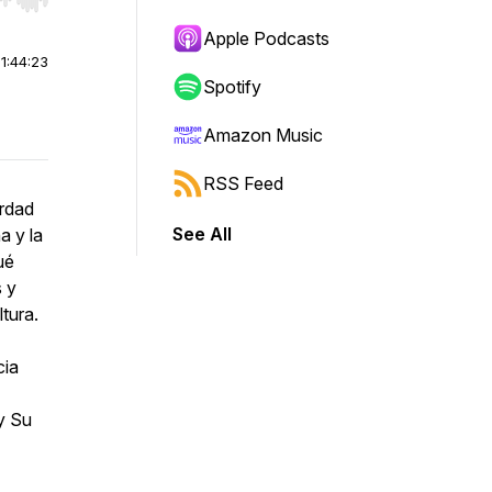
r end. Hold shift to jump forward or backward.
Apple Podcasts
|
1:44:23
Spotify
Amazon Music
RSS Feed
erdad
See All
a y la
ué
s y
ltura.
cia
 y Su