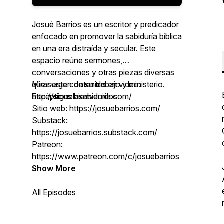
Josué Barrios es un escritor y predicador
enfocado en promover la sabiduría bíblica
en una era distraída y secular. Este
espacio reúne sermones,
conversaciones y otras piezas diversas
que surgen de su trabajo y ministerio.
Mirar este contenido en video:
Escépticos bienvenidos.
http://siguelasabiduria.com/
Sitio web:
https://josuebarrios.com/
Substack:
https://josuebarrios.substack.com/
Patreon:
https://www.patreon.com/c/josuebarrios
Show More
All Episodes