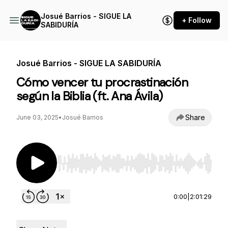
Josué Barrios - SIGUE LA
+ Follow
SABIDURÍA
Josué Barrios - SIGUE LA SABIDURÍA
Cómo vencer tu procrastinación
según la Biblia (ft. Ana Ávila)
Share
June 03, 2025
•
Josué Barrios
Use Left/Right to seek, Home/End to jump to st
0:00
|
2:01:29